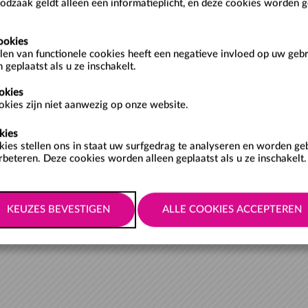
Cookiebeleid
Toegankelijkheidsbeleid
Privacybeleid
odzaak geldt alleen een informatieplicht, en deze cookies worden g
ookies
len van functionele cookies heeft een negatieve invloed op uw geb
 geplaatst als u ze inschakelt.
okies
kies zijn niet aanwezig op onze website.
kies
kies stellen ons in staat uw surfgedrag te analyseren en worden g
rbeteren. Deze cookies worden alleen geplaatst als u ze inschakelt.