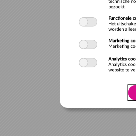
technische no
bezoekt.
Functionele c
Het uitschake
worden alleen
Marketing co
Marketing coo
Analytics coo
Analytics coo
website te ve